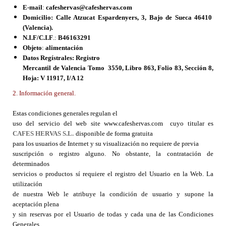
E-mail
:
cafeshervas@cafeshervas.com
Domicilio:
Calle Atzucat Espardenyers, 3, Bajo
de Sueca 46410
(Valencia).
N.I.F/C.I.F
.:
B46163291
Objeto
:
alimentación
Datos Regístrales:
Registro
Mercantil de Valencia Tomo 3550, Libro 863, Folio 83, Sección 8,
Hoja: V 11917, I/A 12
2. Información general.
Estas condiciones generales regulan el
uso del servicio del web site www.cafeshervas.com cuyo titular es
CAFES HERVAS S.L.
disponible de forma gratuita
para los usuarios de Internet y su visualización no requiere de previa
suscripción o registro alguno. No obstante, la contratación de
determinados
servicios o productos sí requiere el registro del Usuario en la Web. La
utilización
de nuestra Web le atribuye la condición de usuario y supone la
aceptación plena
y sin reservas por el Usuario de todas y cada una de las Condiciones
Generales