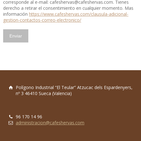
corresponde al e-mail: cafeshervas@cafeshervas.com. Tienes
derecho a retirar el consentimiento en cualquier momento. Mas
información
https://www.cafeshervas.com/clausula-adicional-
gestion-contactos-correo-electronico/
Polígono Industrial “El Teular” Atzucac dels Espardenyers,
nº 3 46410 Sueca (Valencia)
96 170 14 96
administracion@cafeshervas.com